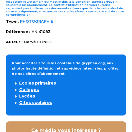
respectant le watermark qui y est inclus, à la condition expresse d'avoir
souscrit à un abonnement. Le contrat d’utilisation ne vous autorise
cependant pas à diffuser ces documents ailleurs que dans le cadre strict de
votre enseignement, et en aucun cas sur les réseaux sociaux. Merci de votre
compréhension.
Type :
PHOTOGRAPHIE
Référence :
HN 41083
Auteur :
Hervé CONGE
Pour accéder à tous les contenus de gryphea.org, aux
photos haute définition et aux vidéos intégrales, profitez
de nos offres d'abonnement :
Ecoles primaires
Collèges
Lycées
Cités scolaires
Ce média vous intéresse ?