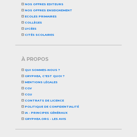
NOS OFFRES EDITEURS
NOS OFFRES ENSEIGNEMENT
ECOLES PRIMAIRES
COLLÈGES
LYCÉES
CITÉS SCOLAIRES
À PROPOS
QUI SOMMES-NOUS ?
GRYPHEA, C'EST QUOI ?
MENTIONS LÉGALES
CGV
CGU
CONTRATS DE LICENCE
POLITIQUE DE CONFIDENTIALITÉ
IA - PRINCIPES GÉNÉRAUX
GRYPHEA.ORG - LES AVIS