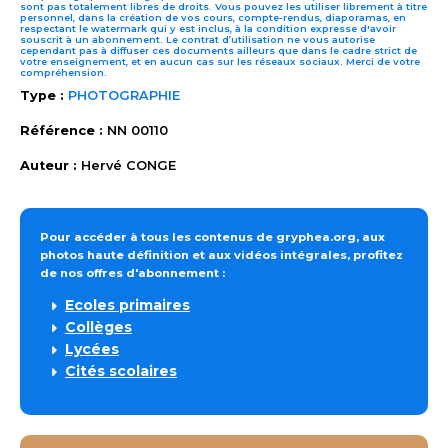
sont pas totalement libres de droits. Vous pouvez les utiliser librement à titre
personnel, dans la création de vos cours, compte-rendus, diaporamas, en
respectant le watermark qui y est inclus, à la condition expresse d'avoir
souscrit à un abonnement. Le contrat d’utilisation ne vous autorise
cependant pas à diffuser ces documents ailleurs que dans le cadre strict de
votre enseignement, et en aucun cas sur les réseaux sociaux. Merci de votre
compréhension.
Type :
PHOTOGRAPHIE
Référence :
NN 00110
Auteur :
Hervé CONGE
Pour accéder à tous les contenus de gryphea.org, aux
photos haute définition et aux vidéos intégrales, profitez
de nos offres d'abonnement :
Ecoles primaires
Collèges
Lycées
Cités scolaires