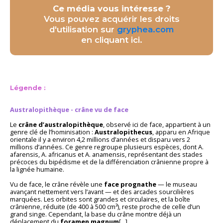
Ce média vous intéresse ?
Vous pouvez acquérir les droits
d'utilisation sur
gryphea.com
en cliquant ici.
Légende :
Australopithèque - crâne vu de face
Le
crâne d’australopithèque
, observé ici de face, appartient à un
genre clé de l’hominisation :
Australopithecus
, apparu en Afrique
orientale il y a environ 4,2 millions d’années et disparu vers 2
millions d’années. Ce genre regroupe plusieurs espèces, dont A.
afarensis, A. africanus et A. anamensis, représentant des stades
précoces du bipédisme et de la différenciation crânienne propre à
la lignée humaine.
Vu de face, le crâne révèle une
face prognathe
— le museau
avançant nettement vers l’avant — et des arcades sourcilières
marquées. Les orbites sont grandes et circulaires, et la boîte
crânienne, réduite (de 400 à 500 cm³), reste proche de celle d’un
grand singe. Cependant, la base du crâne montre déjà un
déplacement du
foramen magnum
[...]