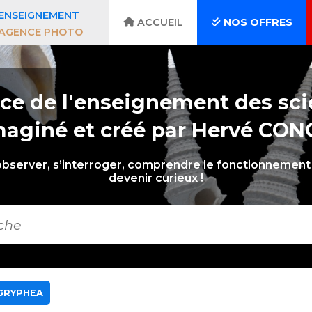
ENSEIGNEMENT
ACCUEIL
NOS OFFRES
AGENCE PHOTO
ce de l'enseignement des sci
maginé et créé par Hervé CON
observer, s’interroger, comprendre le fonctionnement 
devenir curieux !
 GRYPHEA