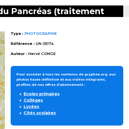
 du Pancréas (traitement
Type :
PHOTOGRAPHIE
Référence :
UN 05174
Auteur :
Hervé CONGE
Pour accéder à tous les contenus de gryphea.org, aux
photos haute définition et aux vidéos intégrales,
profitez de nos offres d'abonnement :
Ecoles primaires
Collèges
Lycées
Cités scolaires