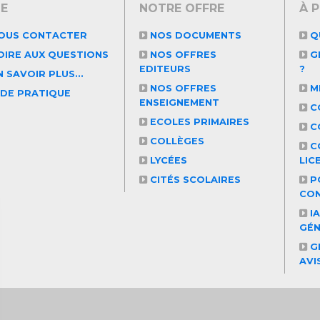
DE
NOTRE OFFRE
À 
OUS CONTACTER
NOS DOCUMENTS
Q
OIRE AUX QUESTIONS
NOS OFFRES
GR
EDITEURS
?
 SAVOIR PLUS...
NOS OFFRES
M
IDE PRATIQUE
ENSEIGNEMENT
C
ECOLES PRIMAIRES
C
COLLÈGES
C
LYCÉES
LIC
CITÉS SCOLAIRES
PO
CON
IA
GÉ
GR
AVI