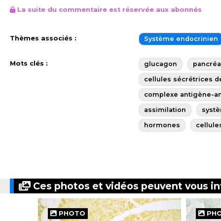
La suite du commentaire est réservée aux abonnés
Thèmes associés :
Système endocrinien
Mots clés :
glucagon
pancréa
cellules sécrétrices 
complexe antigène-an
assimilation
syst
hormones
cellule
Ces photos et vidéos peuvent vous in
PHOTO
PH