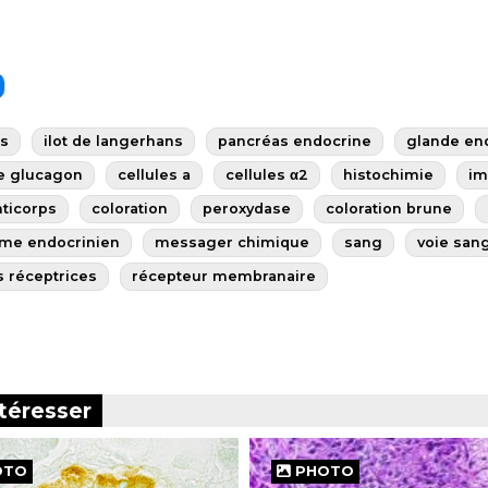
s
ilot de langerhans
pancréas endocrine
glande en
de glucagon
cellules a
cellules α2
histochimie
im
ticorps
coloration
peroxydase
coloration brune
ème endocrinien
messager chimique
sang
voie san
s réceptrices
récepteur membranaire
téresser
OTO
PHOTO