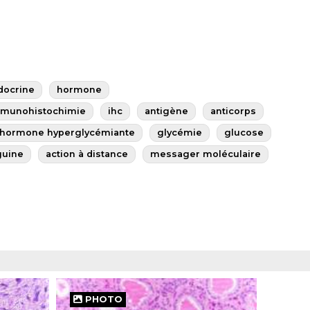
docrine
hormone
munohistochimie
ihc
antigène
anticorps
hormone hyperglycémiante
glycémie
glucose
guine
action à distance
messager moléculaire
PHOTO