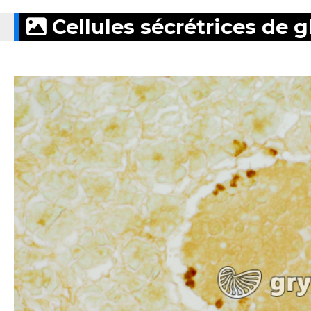
Cellules sécrétrices de
histochimique) x40