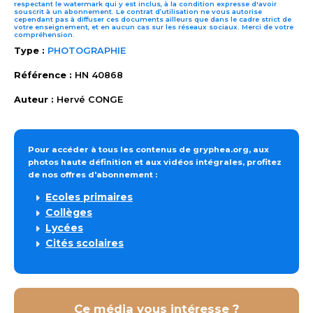
respectant le watermark qui y est inclus, à la condition expresse d'avoir
souscrit à un abonnement. Le contrat d’utilisation ne vous autorise
cependant pas à diffuser ces documents ailleurs que dans le cadre strict de
votre enseignement, et en aucun cas sur les réseaux sociaux. Merci de votre
compréhension.
Type :
PHOTOGRAPHIE
Référence :
HN 40868
Auteur :
Hervé CONGE
Pour accéder à tous les contenus de gryphea.org, aux
photos haute définition et aux vidéos intégrales, profitez
de nos offres d'abonnement :
Ecoles primaires
Collèges
Lycées
Cités scolaires
Ce média vous intéresse ?