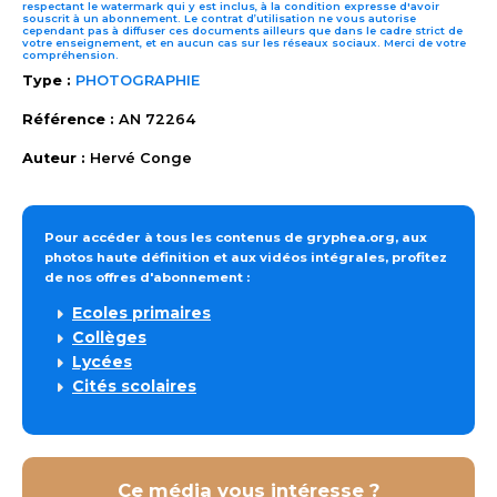
respectant le watermark qui y est inclus, à la condition expresse d'avoir
souscrit à un abonnement. Le contrat d’utilisation ne vous autorise
cependant pas à diffuser ces documents ailleurs que dans le cadre strict de
votre enseignement, et en aucun cas sur les réseaux sociaux. Merci de votre
compréhension.
Type :
PHOTOGRAPHIE
Référence :
AN 72264
Auteur :
Hervé Conge
Pour accéder à tous les contenus de gryphea.org, aux
photos haute définition et aux vidéos intégrales, profitez
de nos offres d'abonnement :
Ecoles primaires
Collèges
Lycées
Cités scolaires
Ce média vous intéresse ?