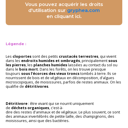
Vous pouvez acquérir les droits
d'utilisation sur
gryphea.com
en cliquant ici.
Légende :
Les
cloportes
sont des petits
crustacés terrestres
, qui vivent
dans les
endroits humides et ombragés
, principalement
sous
les pierres
, les
planches humides
laissées au contact du sol ou
dans le
bois mort
. Dans les forêts, on les trouve presque
toujours
sous l'écorces des vieux troncs
tombés à terre. Ils se
nourrissent de bois et de végétaux en décomposition, d'algues
microscopiques, de moisissures, parfois de restes animaux. On les
qualifie de
détritivores
.
Détritivore
: être vivant qui se nourrit uniquement
de
déchets organiques
, c'est-à-
dire des restes d'animaux et de végétaux. Le plus souvent, ce sont
des animaux invertébrés de petite taille, des champignons, des
moisissures, ainsi que des bactéries.