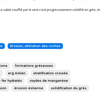
 sable soufflé par le vent s'est progressivement solidifié en grès, et
ux
Érosion, altération des roches
izona
formations gréseuses
e
erg éolien
stratification croisée
 fer hydratés
oxydes de manganèse
sion
érosion éolienne
solidification du grès