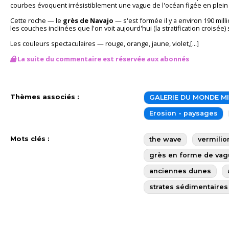
courbes évoquent irrésistiblement une vague de l'océan figée en ple
Cette roche — le
grès de Navajo
— s'est formée il y a environ 190 mi
les couches inclinées que l'on voit aujourd'hui (la stratification croisé
Les couleurs spectaculaires — rouge, orange, jaune, violet,[...]
La suite du commentaire est réservée aux abonnés
Thèmes associés :
GALERIE DU MONDE M
Erosion - paysages
Mots clés :
the wave
vermilio
grès en forme de va
anciennes dunes
strates sédimentaires