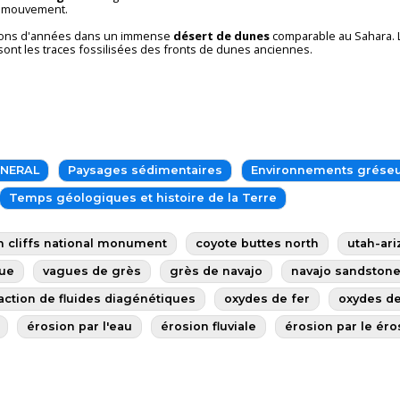
in mouvement.
llions d'années dans un immense
désert de dunes
comparable au Sahara. Le
e) sont les traces fossilisées des fronts de dunes anciennes.
INERAL
Paysages sédimentaires
Environnements grése
Temps géologiques et histoire de la Terre
n cliffs national monument
coyote buttes north
utah-ar
gue
vagues de grès
grès de navajo
navajo sandston
action de fluides diagénétiques
oxydes de fer
oxydes de
érosion par l'eau
érosion fluviale
érosion par le éro