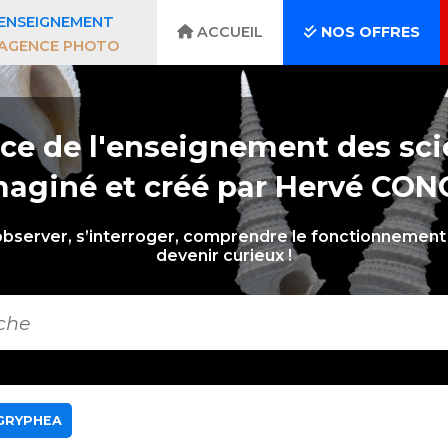
ENSEIGNEMENT
ACCUEIL
NOS OFFRES
AGENCE PHOTO
ce de l'enseignement des sci
maginé et créé par Hervé CON
observer, s’interroger, comprendre le fonctionnement 
devenir curieux !
 GRYPHEA