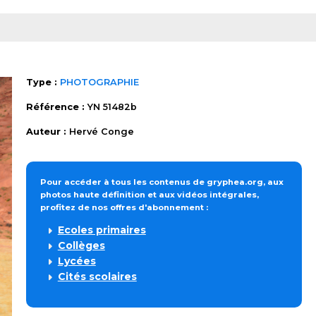
Type :
PHOTOGRAPHIE
Référence :
YN 51482b
Auteur :
Hervé Conge
Pour accéder à tous les contenus de gryphea.org, aux
photos haute définition et aux vidéos intégrales,
profitez de nos offres d'abonnement :
Ecoles primaires
Collèges
Lycées
Cités scolaires