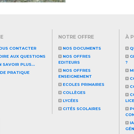
DE
NOTRE OFFRE
À 
OUS CONTACTER
NOS DOCUMENTS
Q
OIRE AUX QUESTIONS
NOS OFFRES
GR
EDITEURS
?
 SAVOIR PLUS...
NOS OFFRES
M
IDE PRATIQUE
ENSEIGNEMENT
C
ECOLES PRIMAIRES
C
COLLÈGES
C
LYCÉES
LIC
CITÉS SCOLAIRES
PO
CON
IA
GÉ