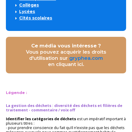
Collèges
Lycées
Cités scolaires
Ce média vous intéresse ?
Vous pouvez acquérir les droits
d'utilisation sur
gryphea.com
en cliquant ici.
Légende :
La gestion des déchets : diversité des déchets et filières de
traitement - commentaire / voix off
Identifier les catégories de déchets
est un impératif important à
plusieurs titres :
- pour prendre conscience du fait qu’il n’existe pas que les déchets
ménagers auxquels nous sommes quotidiennement habitués.