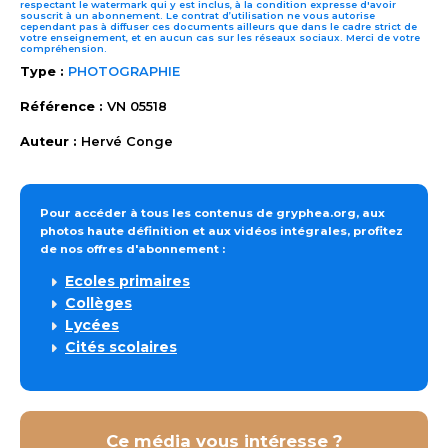
respectant le watermark qui y est inclus, à la condition expresse d'avoir
souscrit à un abonnement. Le contrat d’utilisation ne vous autorise
cependant pas à diffuser ces documents ailleurs que dans le cadre strict de
votre enseignement, et en aucun cas sur les réseaux sociaux. Merci de votre
compréhension.
Type :
PHOTOGRAPHIE
Référence :
VN 05518
Auteur :
Hervé Conge
Pour accéder à tous les contenus de gryphea.org, aux
photos haute définition et aux vidéos intégrales, profitez
de nos offres d'abonnement :
Ecoles primaires
Collèges
Lycées
Cités scolaires
Ce média vous intéresse ?