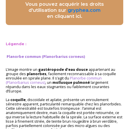
Vous pouvez acquérir les droits
d'utilisation sur
gryphea.com
en cliquant ici.
Légende :
Planorbe commun (Planorbarius corneus)
L’image montre un
gastéropode d’eau douce
appartenant au
groupe des
planorbes
, facilement reconnaissable à sa coquille
enroulée en spirale plane. Il s’agit du
Planorbe commun
(Planorbarius corneus)
, un
mollusque pulmoné
largement
répandu dans les eaux stagnantes ou faiblement courantes
d’Europe.
La
coquille
, discoïdale et aplatie, présente un enroulement
sénestre apparent, particularité remarquable chez les planorbides.
Cette sénestralité est toutefois trompeuse : l’animal est
anatomiquement dextre, mais la coquille est portée retournée, ce
qui inverse la lecture habituelle de la spirale. La surface externe est
lisse à finement striée, de teinte brun rougeâtre à brun verdâtre,
parfois partiellement colonisée par des micro-algues ou des