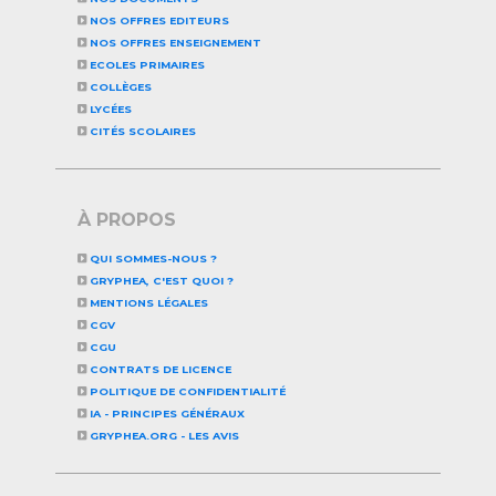
NOS OFFRES EDITEURS
NOS OFFRES ENSEIGNEMENT
ECOLES PRIMAIRES
COLLÈGES
LYCÉES
CITÉS SCOLAIRES
À PROPOS
QUI SOMMES-NOUS ?
GRYPHEA, C'EST QUOI ?
MENTIONS LÉGALES
CGV
CGU
CONTRATS DE LICENCE
POLITIQUE DE CONFIDENTIALITÉ
IA - PRINCIPES GÉNÉRAUX
GRYPHEA.ORG - LES AVIS