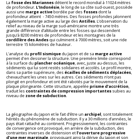
La
fosse des Mariannes
détient le record mondial à 11024 mètres
de profondeur.
L’Indonésie
, le long de sa côte sud-ouest, possède
aussi une
marge active
bordée par des
fosses
dont la
profondeur atteint - 7450 mètres. Des fosses profondes jalonnent
également la marge active au large des
Antilles
. L’observation du
relief au niveau de la marge sud-américaine montre une très
grande différence d’altitude entre les fosses qui descendent
jusqu’à 8200 mètres de profondeur et les montagnes de la
cordillère des Andes
qui culminent à 7000 mètres, soit une ride
terrestre 15 kilomètres de hauteur.
L'analyse du
profil sismique
du Japon et de sa
marge active
permet d'en dessiner la structure. Une première limite correspond
à la surface du
plancher océanique
, avec, juste au-dessus, les
sédiments qui lui sont restés solidaires et accolés. Le profil montre,
dans sa partie supérieure, des
écailles de sédiments déplacées
,
chevauchant les unes sur les autres. Ces sédiments n’ont pas
plongé en profondeur et ont été rabotés par le mouvement de la
plaque plongeante. Cette structure, appelée
prisme d’accrétion
,
traduit les
contraintes de compression importantes
subies au
niveau de
zone de subduction
.
La géographie du Japon et le fait d’être un
archipel
, sont totalement
hérités du phénomène de subduction. Il y a 30 millions d’années, le
pays était rattaché au continent. Progressivement, les contraintes
de convergence ont provoqué, en arrière de la subduction, des
contraintes inverses de distension et
l’ouverture progressive
d’une mer marginale
, provoquant ainsi la dérive du Japon et son