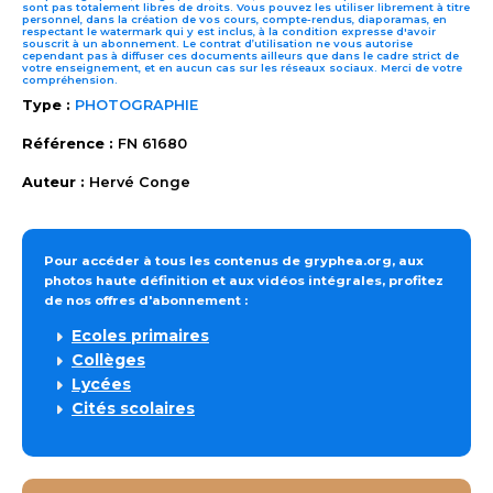
sont pas totalement libres de droits. Vous pouvez les utiliser librement à titre
personnel, dans la création de vos cours, compte-rendus, diaporamas, en
respectant le watermark qui y est inclus, à la condition expresse d'avoir
souscrit à un abonnement. Le contrat d’utilisation ne vous autorise
cependant pas à diffuser ces documents ailleurs que dans le cadre strict de
votre enseignement, et en aucun cas sur les réseaux sociaux. Merci de votre
compréhension.
Type :
PHOTOGRAPHIE
Référence :
FN 61680
Auteur :
Hervé Conge
Pour accéder à tous les contenus de gryphea.org, aux
photos haute définition et aux vidéos intégrales, profitez
de nos offres d'abonnement :
Ecoles primaires
Collèges
Lycées
Cités scolaires