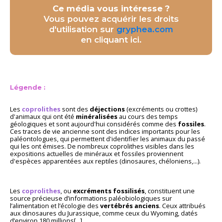
Ce média vous intéresse ?
Vous pouvez acquérir les droits
d'utilisation sur
gryphea.com
en cliquant ici.
Légende :
Les
coprolithes
sont des
déjections
(excréments ou crottes)
d'animaux qui ont été
minéralisées
au cours des temps
géologiques et sont aujourd'hui considérés comme des
fossiles
.
Ces traces de vie ancienne sont des indices importants pour les
paléontologues, qui permettent d'identifier les animaux du passé
qui les ont émises. De nombreux coprolithes visibles dans les
expositions actuelles de minéraux et fossiles proviennent
d'espèces apparentées aux reptiles (dinosaures, chéloniens,...).
Les
coprolithes
, ou
excréments fossilisés
, constituent une
source précieuse d’informations paléobiologiques sur
l’alimentation et l’écologie des
vertébrés anciens
. Ceux attribués
aux dinosaures du Jurassique, comme ceux du Wyoming, datés
d’environ 180 millions[...]