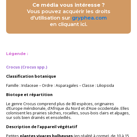
Ce média vous intéresse ?
Vous pouvez acquérir les droits
d'utilisation sur
gryphea.com
en cliquant ici.
Légende :
Crocus (Crocus spp.)
Classification botanique
Famille : Iridaceae – Ordre : Asparagales – Classe : Liliopsida
Biotope et répartition
Le genre Crocus comprend plus de 80 espèces, originaires
d’Europe méridionale, d’Afrique du Nord et d’Asie occidentale. Elles
colonisent les prairies sèches, rocailles, sous-bois clairs et alpages,
sur sols bien drainés et ensoleillés.
Description de l’appareil végétatif
Petites
plantes vivaces bulbeuses
(en réalité à corme), de 10 à 15