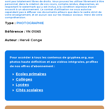
sont pas totalement libres de droits. Vous pouvez les utiliser librement à titre
personnel, dans la création de vos cours, compte-rendus, diaporamas, en
respectant le watermark qui y est inclus, à la condition expresse d'avoir
souscrit à un abonnement. Le contrat d’utilisation ne vous autorise
cependant pas à diffuser ces documents ailleurs que dans le cadre strict de
votre enseignement, et en aucun cas sur les réseaux sociaux. Merci de votre
compréhension.
Type :
PHOTOGRAPHIE
Référence :
YN 01065
Auteur :
Hervé Conge
Pour accéder à tous les contenus de gryphea.org, aux
photos haute définition et aux vidéos intégrales, profitez
de nos offres d'abonnement :
Ecoles primaires
Collèges
Lycées
Cités scolaires