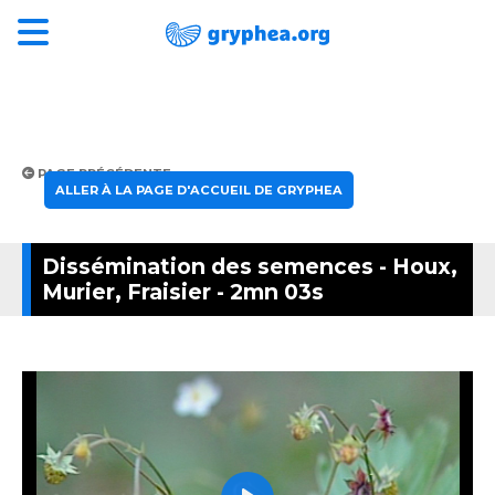
PAGE PRÉCÉDENTE
ALLER À LA PAGE D'ACCUEIL DE GRYPHEA
Dissémination des semences - Houx,
Murier, Fraisier - 2mn 03s