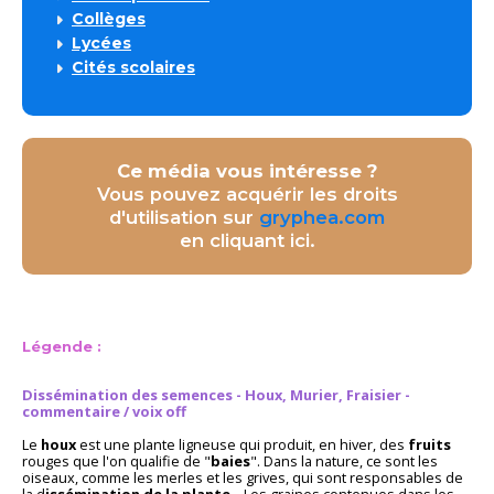
Collèges
Lycées
Cités scolaires
Ce média vous intéresse ?
Vous pouvez acquérir les droits
d'utilisation sur
gryphea.com
en cliquant ici.
Légende :
Dissémination des semences - Houx, Murier, Fraisier -
commentaire / voix off
Le
houx
est une plante ligneuse qui produit, en hiver, des
fruits
rouges que l'on qualifie de "
baies
". Dans la nature, ce sont les
oiseaux, comme les merles et les grives, qui sont responsables de
la d
issémination de la plante
... Les graines contenues dans les