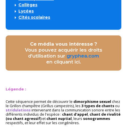
Collèges
Lycées
Cités scolaires
Ce média vous intéresse ?
Vous pouvez acquérir les droits
d'utilisation sur
gryphea.com
en cliquant ici.
Légende :
Cette séquence permet de découvrir le
dimorphisme sexuel
chez
le Grillon champêtre (Grillus campestris), les
3 types de chants
ou
stridulations
intervenant dans la communication sonore entre les
différents individus de l'espèce :
chant d'appel
,
chant de rivalité
(ou chant agressif)
et
chant nuptial
, leurs
sonogrammes
respectifs, et leur effet sur les congénères.