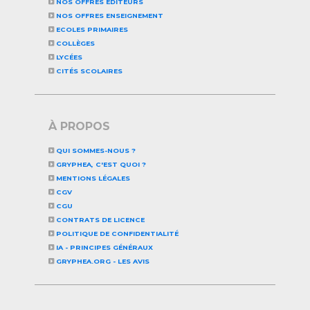
NOS OFFRES EDITEURS
NOS OFFRES ENSEIGNEMENT
ECOLES PRIMAIRES
COLLÈGES
LYCÉES
CITÉS SCOLAIRES
À PROPOS
QUI SOMMES-NOUS ?
GRYPHEA, C'EST QUOI ?
MENTIONS LÉGALES
CGV
CGU
CONTRATS DE LICENCE
POLITIQUE DE CONFIDENTIALITÉ
IA - PRINCIPES GÉNÉRAUX
GRYPHEA.ORG - LES AVIS