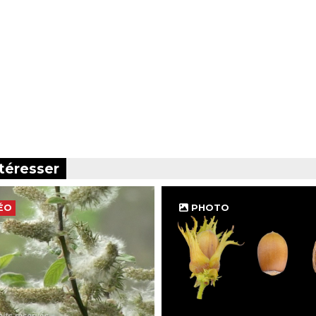
téresser
ÉO
PHOTO