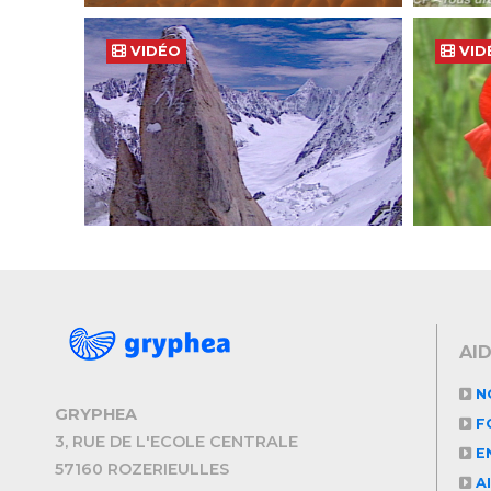
VIDÉO
VID
AI
N
GRYPHEA
F
3, RUE DE L'ECOLE CENTRALE
EN
57160 ROZERIEULLES
A