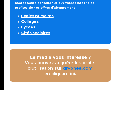
photos haute définition et aux vidéos intégrales,
profitez de nos offres d'abonnement :
Ecoles primaires
Collèges
Lycées
Cités scolaires
Ce média vous intéresse ?
Vous pouvez acquérir les droits
d'utilisation sur
gryphea.com
en cliquant ici.
S
ENTER
FULLSCREEN