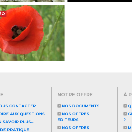
ÉO
DE
NOTRE OFFRE
À 
OUS CONTACTER
NOS DOCUMENTS
Q
OIRE AUX QUESTIONS
NOS OFFRES
GR
EDITEURS
?
 SAVOIR PLUS...
NOS OFFRES
M
IDE PRATIQUE