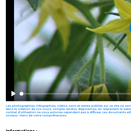
PLAY
Les photographies, infographies, vidéos, sons et textes publiés sur ce site ne sont
dans la création de vos cours, compte-rendus, diaporamas, en respectant le water
contrat d’utilisation ne vous autorise cependant pas à diffuser ces documents ail
sociaux. Merci de votre compréhension.