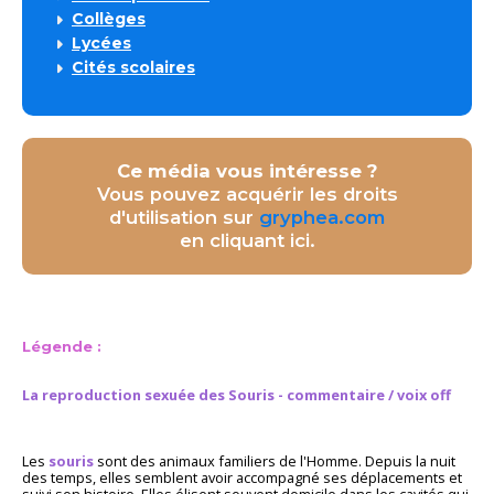
Collèges
Lycées
Cités scolaires
Ce média vous intéresse ?
Vous pouvez acquérir les droits
d'utilisation sur
gryphea.com
en cliquant ici.
Légende :
La reproduction sexuée des Souris - commentaire / voix off
Les
souris
sont des animaux familiers de l'Homme. Depuis la nuit
des temps, elles semblent avoir accompagné ses déplacements et
suivi son histoire. Elles élisent souvent domicile dans les cavités qui