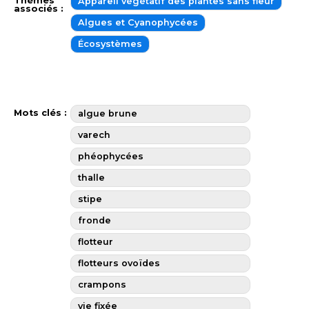
Thèmes
Appareil végétatif des plantes sans fleur
associés :
Algues et Cyanophycées
Écosystèmes
Mots clés :
algue brune
varech
phéophycées
thalle
stipe
fronde
flotteur
flotteurs ovoïdes
crampons
vie fixée