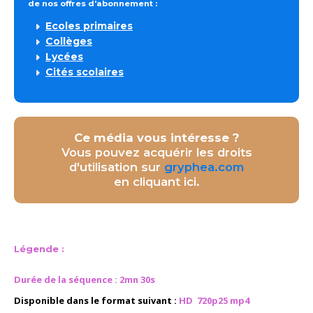
de nos offres d'abonnement :
Ecoles primaires
Collèges
Lycées
Cités scolaires
Ce média vous intéresse ?
Vous pouvez acquérir les droits
d'utilisation sur
gryphea.com
en cliquant ici.
Légende :
Durée de la séquence : 2mn 30s
Disponible dans le format suivant :
HD 720p25 mp4