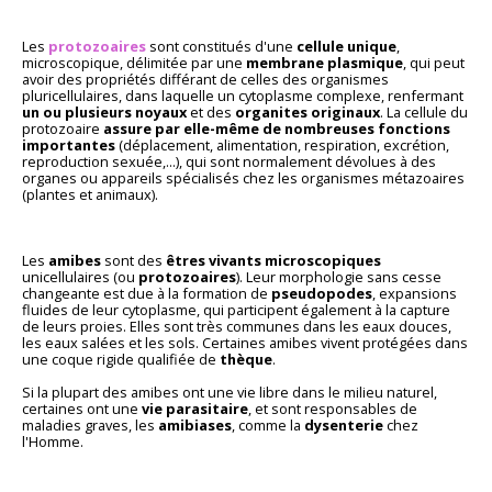
Les
protozoaires
sont constitués d'une
cellule unique
,
microscopique, délimitée par une
membrane plasmique
, qui peut
avoir des propriétés différant de celles des organismes
pluricellulaires, dans laquelle un cytoplasme complexe, renfermant
un ou plusieurs noyaux
et des
organites originaux
. La cellule du
protozoaire
assure par elle-même de nombreuses fonctions
importantes
(déplacement, alimentation, respiration, excrétion,
reproduction sexuée,...), qui sont normalement dévolues à des
organes ou appareils spécialisés chez les organismes métazoaires
(plantes et animaux).
Les
amibes
sont des
êtres vivants microscopiques
unicellulaires (ou
protozoaires
). Leur morphologie sans cesse
changeante est due à la formation de
pseudopodes
, expansions
fluides de leur cytoplasme, qui participent également à la capture
de leurs proies. Elles sont très communes dans les eaux douces,
les eaux salées et les sols. Certaines amibes vivent protégées dans
une coque rigide qualifiée de
thèque
.
Si la plupart des amibes ont une vie libre dans le milieu naturel,
certaines ont une
vie parasitaire
, et sont responsables de
maladies graves, les
amibiases
, comme la
dysenterie
chez
l'Homme.