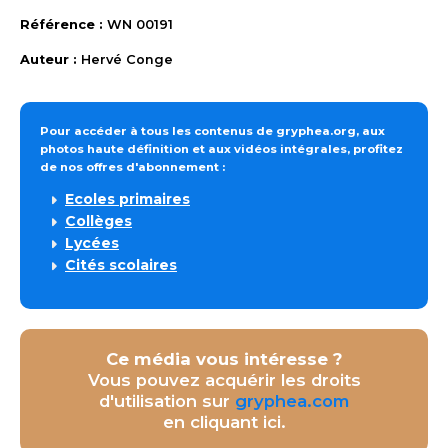
Référence :
WN 00191
Auteur :
Hervé Conge
Pour accéder à tous les contenus de gryphea.org, aux
photos haute définition et aux vidéos intégrales, profitez
de nos offres d'abonnement :
Ecoles primaires
Collèges
Lycées
Cités scolaires
Ce média vous intéresse ?
Vous pouvez acquérir les droits
d'utilisation sur
gryphea.com
en cliquant ici.