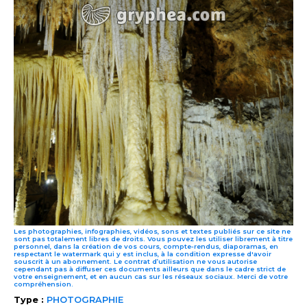
Les photographies, infographies, vidéos, sons et textes publiés sur ce site ne
sont pas totalement libres de droits. Vous pouvez les utiliser librement à titre
personnel, dans la création de vos cours, compte-rendus, diaporamas, en
respectant le watermark qui y est inclus, à la condition expresse d'avoir
souscrit à un abonnement. Le contrat d’utilisation ne vous autorise
cependant pas à diffuser ces documents ailleurs que dans le cadre strict de
votre enseignement, et en aucun cas sur les réseaux sociaux. Merci de votre
compréhension.
Type :
PHOTOGRAPHIE