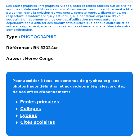
Les photographies, infographies, vidéos, sons et textes publiés sur ce site ne
sont pas totalement libres de droits. Vous pouvez les utiliser librement à titre
personnel, dans la création de vos cours, compte-rendus, diaporamas, en
respectant le watermark qui y est inclus, à la condition expresse d'avoir
souscrit à un abonnement. Le contrat d’utilisation ne vous autorise
cependant pas à diffuser ces documents ailleurs que dans le cadre strict de
votre enseignement, et en aucun cas sur les réseaux sociaux. Merci de votre
compréhension.
Type :
PHOTOGRAPHIE
Référence :
BN 53024cr
Auteur :
Hervé Conge
Pour accéder à tous les contenus de gryphea.org, aux
photos haute définition et aux vidéos intégrales, profitez
de nos offres d'abonnement :
Ecoles primaires
Collèges
Lycées
Cités scolaires