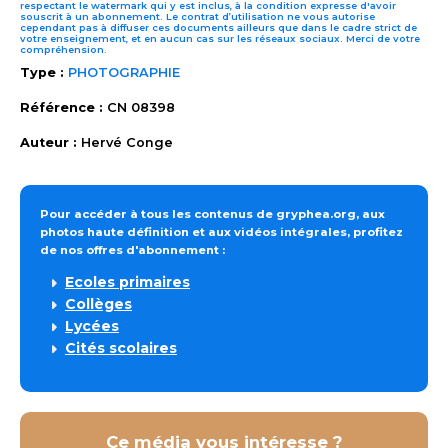
respectant le watermark qui y est inclus, à la condition expresse d'avoir
souscrit à un abonnement. Le contrat d’utilisation ne vous autorise
cependant pas à diffuser ces documents ailleurs que dans le cadre strict de
votre enseignement, et en aucun cas sur les réseaux sociaux. Merci de votre
compréhension.
Type :
PHOTOGRAPHIE
Référence :
CN 08398
Auteur :
Hervé Conge
Pour accéder à tous les contenus de gryphea.org, aux
photos haute définition et aux vidéos intégrales, profitez
de nos offres d'abonnement :
Ecoles primaires
Collèges
Lycées
Cités scolaires
Ce média vous intéresse ?