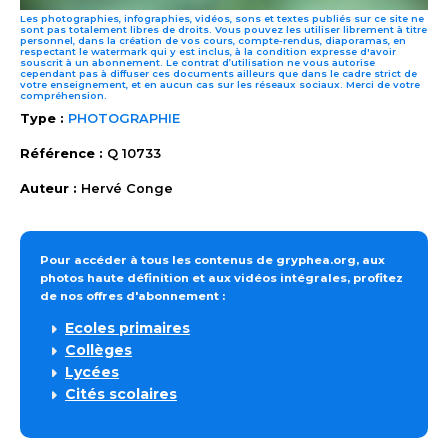
Les photographies, infographies, vidéos, sons et textes publiés sur ce site ne
sont pas totalement libres de droits. Vous pouvez les utiliser librement à titre
personnel, dans la création de vos cours, compte-rendus, diaporamas, en
respectant le watermark qui y est inclus, à la condition expresse d'avoir
souscrit à un abonnement. Le contrat d’utilisation ne vous autorise
cependant pas à diffuser ces documents ailleurs que dans le cadre strict de
votre enseignement, et en aucun cas sur les réseaux sociaux. Merci de votre
compréhension.
Type :
PHOTOGRAPHIE
Référence :
Q 10733
Auteur :
Hervé Conge
Pour accéder à tous les contenus de gryphea.org, aux
photos haute définition et aux vidéos intégrales, profitez
de nos offres d'abonnement :
Ecoles primaires
Collèges
Lycées
Cités scolaires