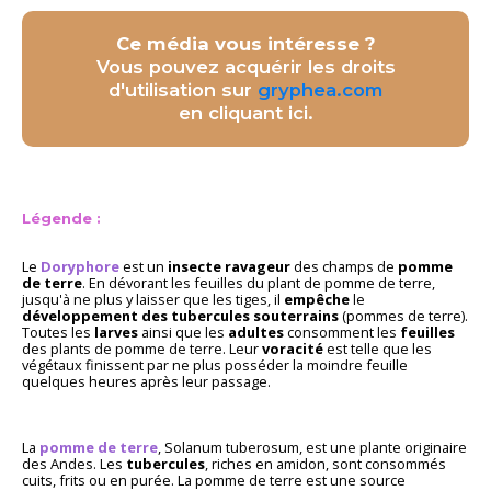
Ce média vous intéresse ?
Vous pouvez acquérir les droits
d'utilisation sur
gryphea.com
en cliquant ici.
Légende :
Le
Doryphore
est un
insecte ravageur
des champs de
pomme
de terre
. En dévorant les feuilles du plant de pomme de terre,
jusqu'à ne plus y laisser que les tiges, il
empêche
le
développement des tubercules souterrains
(pommes de terre).
Toutes les
larves
ainsi que les
adultes
consomment les
feuilles
des plants de pomme de terre. Leur
voracité
est telle que les
végétaux finissent par ne plus posséder la moindre feuille
quelques heures après leur passage.
La
pomme de terre
, Solanum tuberosum, est une plante originaire
des Andes. Les
tubercules
, riches en amidon, sont consommés
cuits, frits ou en purée. La pomme de terre est une source