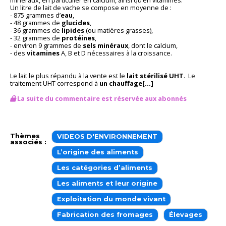
Un litre de lait de vache se compose en moyenne de :
- 875 grammes d’
eau
,
- 48 grammes de
glucides
,
- 36 grammes de
lipides
(ou matières grasses),
- 32 grammes de
protéines
,
- environ 9 grammes de
sels minéraux
, dont le calcium,
- des
vitamines
A, B et D nécessaires à la croissance.
Le lait le plus répandu à la vente est le
lait stérilisé UHT
. Le
traitement UHT correspond à
un chauffage[...]
La suite du commentaire est réservée aux abonnés
Thèmes
VIDEOS D'ENVIRONNEMENT
associés :
L’origine des aliments
Les catégories d’aliments
Les aliments et leur origine
Exploitation du monde vivant
Fabrication des fromages
Élevages