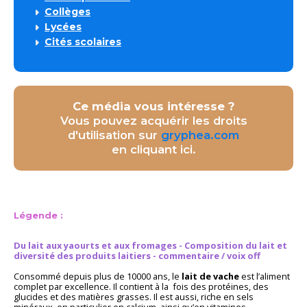
Collèges
Lycées
Cités scolaires
Ce média vous intéresse ?
Vous pouvez acquérir les droits
d'utilisation sur
gryphea.com
en cliquant ici.
Légende :
Du lait aux yaourts et aux fromages - Composition du lait et
diversité des produits laitiers - commentaire / voix off
Consommé depuis plus de 10000 ans, le
lait de vache
est l’aliment
complet par excellence. Il contient à la fois des protéines, des
glucides et des matières grasses. Il est aussi, riche en sels
minéraux, en particulier en calcium, ainsi qu’en vitamines.